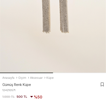
Anasayfa
Giyim
Aksesuar
Küpe
Gümüş Renk Küpe
124210571
1.000 TL
500 TL
50