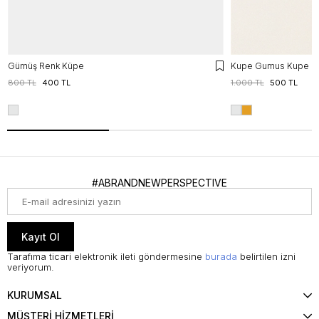
Gümüş Renk Küpe
Kupe Gumus Kupe
800 TL
400 TL
1.000 TL
500 TL
#ABRANDNEWPERSPECTIVE
Kayıt Ol
Tarafıma ticari elektronik ileti göndermesine
burada
belirtilen izni
veriyorum.
KURUMSAL
MÜŞTERİ HİZMETLERİ