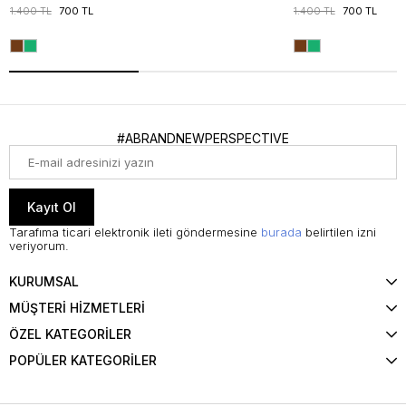
1.400 TL
700 TL
1.400 TL
700 TL
#ABRANDNEWPERSPECTIVE
Kayıt Ol
Tarafıma ticari elektronik ileti göndermesine
burada
belirtilen izni
veriyorum.
KURUMSAL
MÜŞTERİ HİZMETLERİ
ÖZEL KATEGORİLER
POPÜLER KATEGORİLER