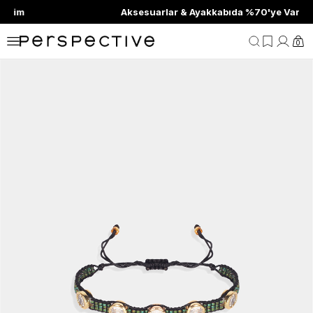
Aksesuarlar & Ayakkabıda %70'ye Varan İndirim
0