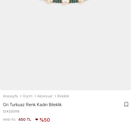
Anasayfa
Giyim
Aksesuar
Bileklik
Gri Turkuaz Renk Kadın Bileklik
124330116
900 TL
450 TL
50