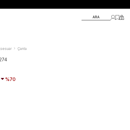
ARA
0
ksesuar
Çanta
274
70