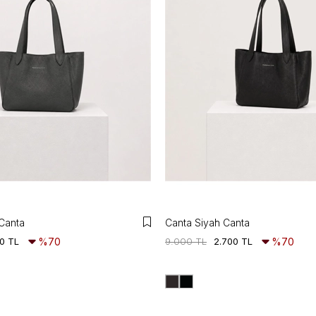
 Canta
Canta Siyah Canta
0 TL
%70
9.000 TL
2.700 TL
%70