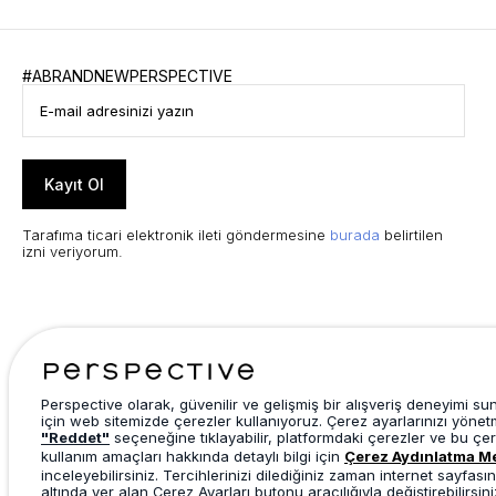
#ABRANDNEWPERSPECTIVE
Kayıt Ol
Tarafıma ticari elektronik ileti göndermesine
burada
belirtilen
izni veriyorum.
Perspective olarak, güvenilir ve gelişmiş bir alışveriş deneyimi s
için web sitemizde çerezler kullanıyoruz. Çerez ayarlarınızı yönet
"Reddet"
seçeneğine tıklayabilir, platformdaki çerezler ve bu çer
kullanım amaçları hakkında detaylı bilgi için
Çerez Aydınlatma M
inceleyebilirsiniz. Tercihlerinizi dilediğiniz zaman internet sayfasın
altında yer alan Çerez Ayarları butonu aracılığıyla değiştirebilirsini