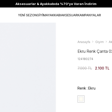
Aksesuarlar & Ayakkabıda %70'ye Varan İndirim
YENİ SEZON
GİYİM
AYAKKABI
AKSESUAR
KAMPANYALAR
Anasayfa
Giyim
A
Ekru Renk Çanta 0
124180274
7.000 TL
2.100 TL
Renk
Ekru