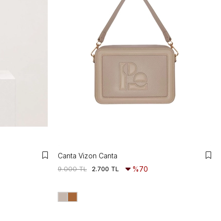
Canta Vizon Canta
9.000 TL
2.700 TL
%70