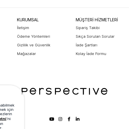
KURUMSAL
MÜŞTERİ HİZMETLERİ
İletişim
Sipariş Takibi
Ödeme Yöntemleri
Sıkça Sorulan Sorular
Gizlilik ve Güvenlik
İade Şartları
Mağazalar
Kolay İade Formu
unabilmek
mek için
ezlerin
etni
'ni
ın
z.