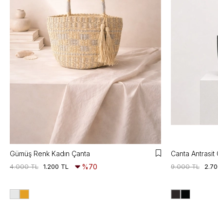
Gümüş Renk Kadın Çanta
Canta Antrasit
4.000 TL
1.200 TL
%70
9.000 TL
2.70