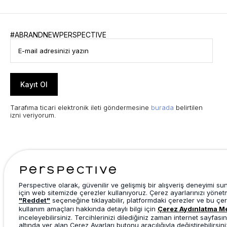
#ABRANDNEWPERSPECTIVE
Kayıt Ol
Tarafıma ticari elektronik ileti göndermesine
burada
belirtilen
izni veriyorum.
Perspective olarak, güvenilir ve gelişmiş bir alışveriş deneyimi s
için web sitemizde çerezler kullanıyoruz. Çerez ayarlarınızı yönet
"Reddet"
seçeneğine tıklayabilir, platformdaki çerezler ve bu çer
kullanım amaçları hakkında detaylı bilgi için
Çerez Aydınlatma M
inceleyebilirsiniz. Tercihlerinizi dilediğiniz zaman internet sayfasın
altında yer alan Çerez Ayarları butonu aracılığıyla değiştirebilirsini