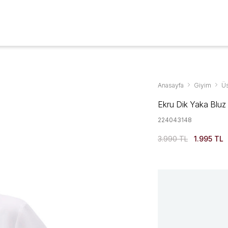
Aksesuarlar & Ayakkabıda %70'ye Varan İndirim
YENİ SEZON
GİYİM
AYAKKABI
AKSESUAR
KAMPANYALAR
Anasayfa
Giyim
Üs
Ekru Dik Yaka Bluz
224043148
3.990 TL
1.995 TL