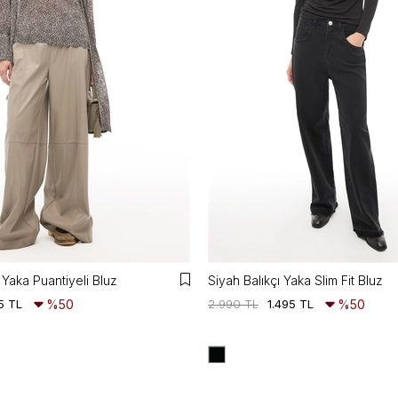
Yaka Puantiyeli Bluz
Siyah Balıkçı Yaka Slim Fit Bluz
5 TL
%50
2.990 TL
1.495 TL
%50