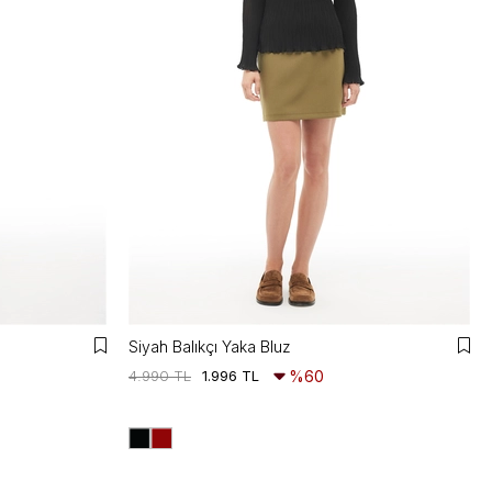
Siyah Balıkçı Yaka Bluz
4.990 TL
1.996 TL
%60