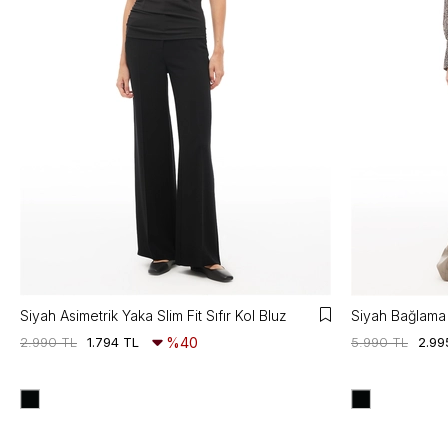
Siyah Asimetrik Yaka Slim Fit Sıfır Kol Bluz
Siyah Bağlama 
2.990 TL
1.794 TL
%40
5.990 TL
2.99