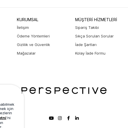
KURUMSAL
MÜŞTERİ HİZMETLERİ
İletişim
Sipariş Takibi
Ödeme Yöntemleri
Sıkça Sorulan Sorular
Gizlilik ve Güvenlik
İade Şartları
Mağazalar
Kolay İade Formu
unabilmek
mek için
ezlerin
etni
'ni
ın
z.