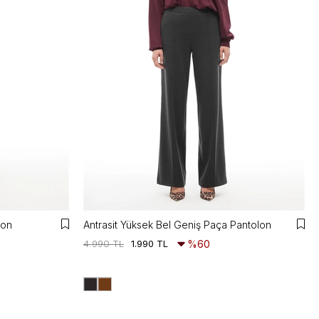
lon
Antrasit Yüksek Bel Geniş Paça Pantolon
4.990 TL
1.990 TL
%60