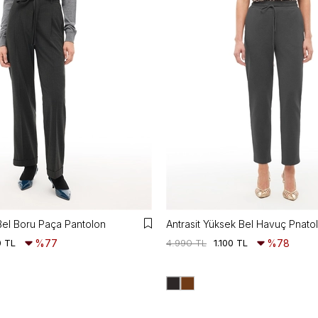
Bel Boru Paça Pantolon
Antrasit Yüksek Bel Havuç Pnato
0 TL
%77
4.990 TL
1.100 TL
%78