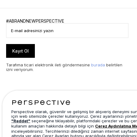
#ABRANDNEWPERSPECTIVE
Kayıt Ol
Tarafıma ticari elektronik ileti göndermesine
burada
belirtilen
izni veriyorum.
Perspective olarak, güvenilir ve gelişmiş bir alışveriş deneyimi s
için web sitemizde çerezler kullanıyoruz. Çerez ayarlarınızı yönet
"Reddet"
seçeneğine tıklayabilir, platformdaki çerezler ve bu çer
kullanım amaçları hakkında detaylı bilgi için
Çerez Aydınlatma M
inceleyebilirsiniz. Tercihlerinizi dilediğiniz zaman internet sayfasın
altında yer alan Çerez Ayarları butonu aracılığıyla değiştirebilirsini