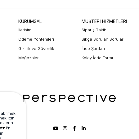
KURUMSAL
MÜŞTERİ HİZMETLERİ
İletişim
Sipariş Takibi
Ödeme Yöntemleri
Sıkça Sorulan Sorular
Gizlilik ve Güvenlik
İade Şartları
Mağazalar
Kolay İade Formu
unabilmek
mek için
ezlerin
etni
'ni
ın
z.