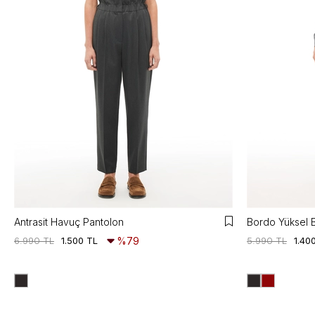
Antrasit Havuç Pantolon
Bordo Yüksel 
6.990 TL
1.500 TL
%79
5.990 TL
1.40