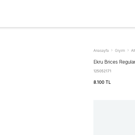
Aksesuarlar & Ayakkabıda %70'ye Varan İndirim
YENİ SEZON
GİYİM
AYAKKABI
AKSESUAR
KAMPANYALAR
Anasayfa
Giyim
Al
Ekru Brices Regula
125052171
8.100 TL