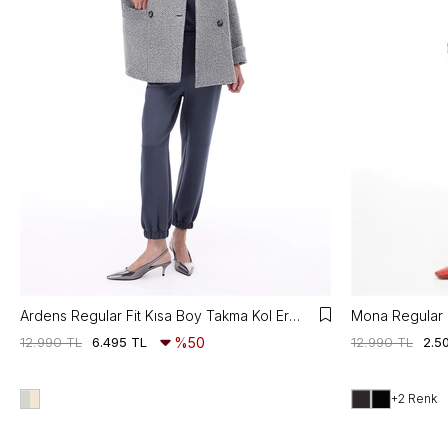
Ardens Regular Fit Kısa Boy Takma Kol Erkek Yaka Gri ekru Kaban
12.990 TL
6.495 TL
%50
12.990 TL
2.5
+2 Renk