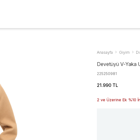
Aksesuarlar & Ayakkabıda %70'ye Varan İndirim
YENİ SEZON
GİYİM
AYAKKABI
AKSESUAR
KAMPANYALAR
Anasayfa
Giyim
Dı
Devetüyü V-Yaka 
225250981
21.990 TL
2 ve Üzerine Ek %10 İ