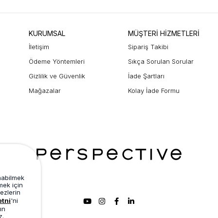
KURUMSAL
MÜŞTERİ HİZMETLERİ
İletişim
Sipariş Takibi
Ödeme Yöntemleri
Sıkça Sorulan Sorular
Gizlilik ve Güvenlik
İade Şartları
Mağazalar
Kolay İade Formu
unabilmek
mek için
ezlerin
etni
'ni
ın
z.