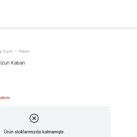
ARA
0
ş Giyim
Kaban
Uzun Kaban
ndirim
Ürün stoklarımızda kalmamıştır.