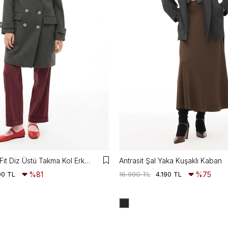
Mona Regular Fit Diz Üstü Takma Kol Erkek Yaka Antrasit Kaban
Antrasit Şal Yaka Kuşaklı Kaban
00 TL
%81
16.990 TL
4.190 TL
%75