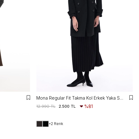
Mona Regular Fit Takma Kol Erkek Yaka Siyah Renk Kadın Kaban
12.990 TL
2.500 TL
%81
+2 Renk