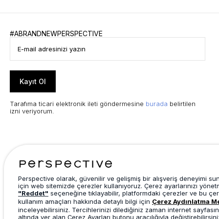
#ABRANDNEWPERSPECTIVE
Kayıt Ol
Tarafıma ticari elektronik ileti göndermesine
burada
belirtilen
izni veriyorum.
Perspective olarak, güvenilir ve gelişmiş bir alışveriş deneyimi s
için web sitemizde çerezler kullanıyoruz. Çerez ayarlarınızı yönet
"Reddet"
seçeneğine tıklayabilir, platformdaki çerezler ve bu çer
kullanım amaçları hakkında detaylı bilgi için
Çerez Aydınlatma M
inceleyebilirsiniz. Tercihlerinizi dilediğiniz zaman internet sayfasın
altında yer alan Çerez Ayarları butonu aracılığıyla değiştirebilirsini