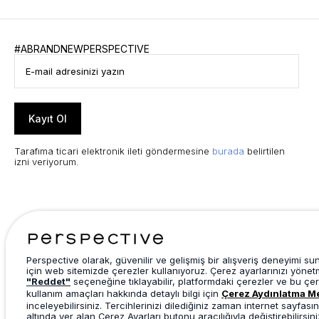
#ABRANDNEWPERSPECTIVE
Kayıt Ol
Tarafıma ticari elektronik ileti göndermesine
burada
belirtilen
izni veriyorum.
Perspective olarak, güvenilir ve gelişmiş bir alışveriş deneyimi s
için web sitemizde çerezler kullanıyoruz. Çerez ayarlarınızı yönet
"Reddet"
seçeneğine tıklayabilir, platformdaki çerezler ve bu çer
kullanım amaçları hakkında detaylı bilgi için
Çerez Aydınlatma M
inceleyebilirsiniz. Tercihlerinizi dilediğiniz zaman internet sayfasın
altında yer alan Çerez Ayarları butonu aracılığıyla değiştirebilirsini