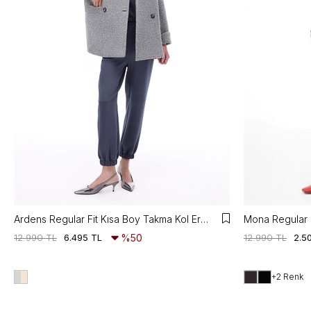
Ardens Regular Fit Kısa Boy Takma Kol Erkek Yaka Gri ekru Kaban
12.990 TL
6.495 TL
%50
12.990 TL
2.5
+2 Renk