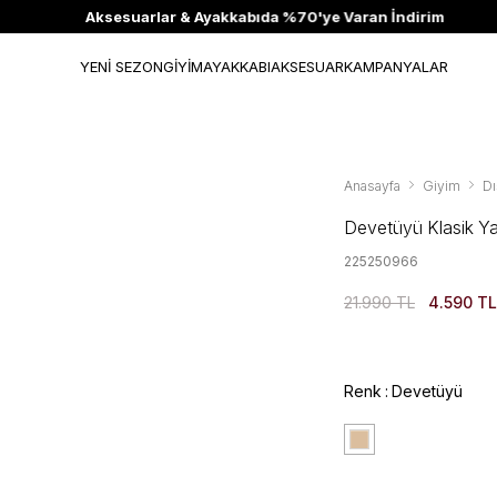
Aksesuarlar & Ayakkabıda %70'ye Varan İndirim
YENİ SEZON
GİYİM
AYAKKABI
AKSESUAR
KAMPANYALAR
Anasayfa
Giyim
Dı
Devetüyü Klasik Y
225250966
21.990 TL
4.590 TL
Renk
Devetüyü