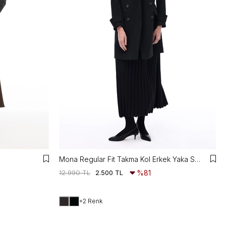
Mona Regular Fit Takma Kol Erkek Yaka Siyah Renk Kadın Kaban
12.990 TL
2.500 TL
%81
+2 Renk