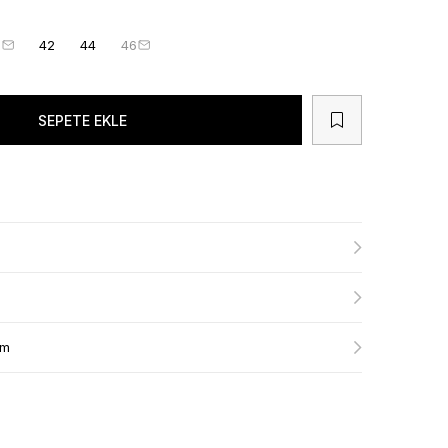
0
42
44
46
ım