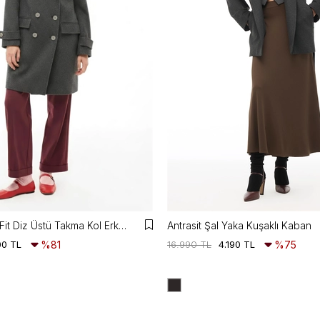
Mona Regular Fit Diz Üstü Takma Kol Erkek Yaka Antrasit Kaban
Antrasit Şal Yaka Kuşaklı Kaban
00 TL
%81
16.990 TL
4.190 TL
%75