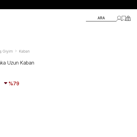
ARA
0
ş Giyim
Kaban
aka Uzun Kaban
79