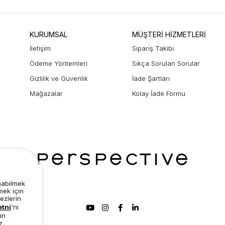
KURUMSAL
MÜŞTERİ HİZMETLERİ
İletişim
Sipariş Takibi
Ödeme Yöntemleri
Sıkça Sorulan Sorular
Gizlilik ve Güvenlik
İade Şartları
Mağazalar
Kolay İade Formu
unabilmek
mek için
ezlerin
etni
'ni
ın
z.