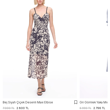
Bej Siyah Çiçek Desenli Maxi Elbise
Gri Gömlek Yaka Midi
7.000 TL
2.800 TL
6.990 TL
2.796 TL