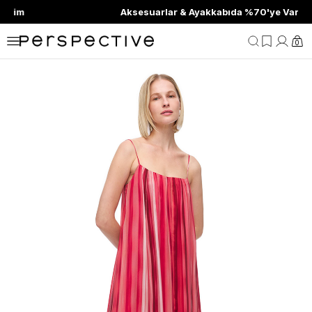
Aksesuarlar & Ayakkabıda %70'ye Varan İndirim
0