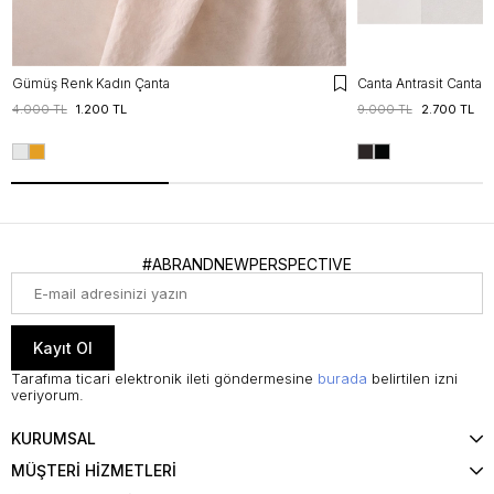
Gümüş Renk Kadın Çanta
Canta Antrasit Canta
4.000 TL
1.200 TL
9.000 TL
2.700 TL
#ABRANDNEWPERSPECTIVE
Kayıt Ol
Tarafıma ticari elektronik ileti göndermesine
burada
belirtilen izni
veriyorum.
KURUMSAL
MÜŞTERİ HİZMETLERİ