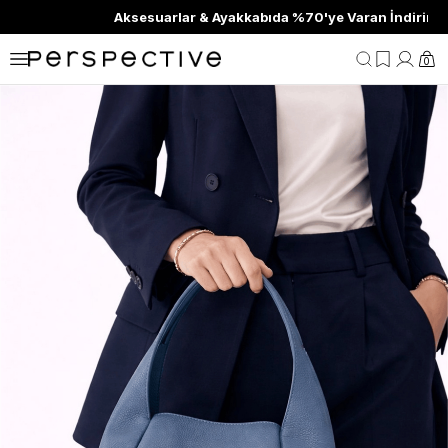
Aksesuarlar & Ayakkabıda %70'ye Varan İndirim
0