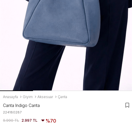
Anasayfa
Giyim
Aksesuar
Çanta
Canta Indıgo Canta
224180287
9.990 TL
2.997 TL
70