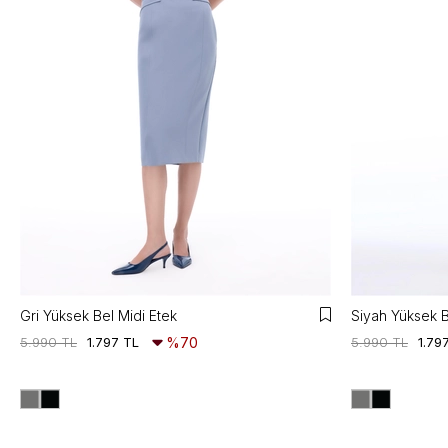
Gri Yüksek Bel Midi Etek
Siyah Yüksek B
5.990 TL
1.797 TL
%70
5.990 TL
1.79