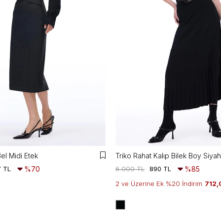
el Midi Etek
Triko Rahat Kalıp Bilek Boy Siyah
7 TL
%70
6.000 TL
890 TL
%85
2 ve Üzerine Ek %20 İndirim
712,