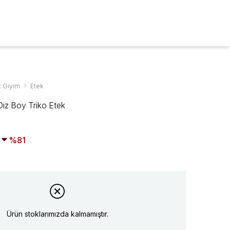
ARA
0
t Giyim
Etek
iz Boy Triko Etek
81
Ürün stoklarımızda kalmamıştır.