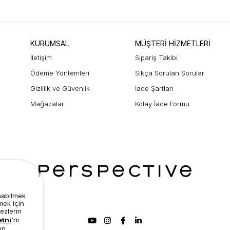
KURUMSAL
MÜŞTERİ HİZMETLERİ
İletişim
Sipariş Takibi
Ödeme Yöntemleri
Sıkça Sorulan Sorular
Gizlilik ve Güvenlik
İade Şartları
Mağazalar
Kolay İade Formu
unabilmek
mek için
ezlerin
etni
'ni
ın