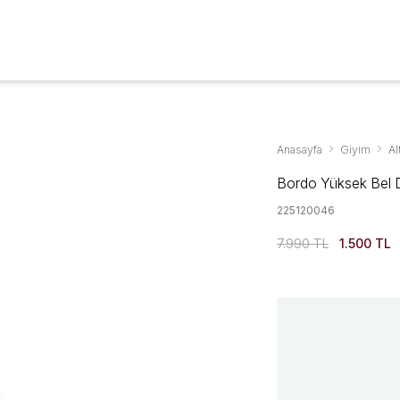
Aksesuarlar & Ayakkabıda %70'ye Varan İndirim
YENİ SEZON
GİYİM
AYAKKABI
AKSESUAR
KAMPANYALAR
Anasayfa
Giyim
Al
Bordo Yüksek Bel D
225120046
7.990 TL
1.500 TL