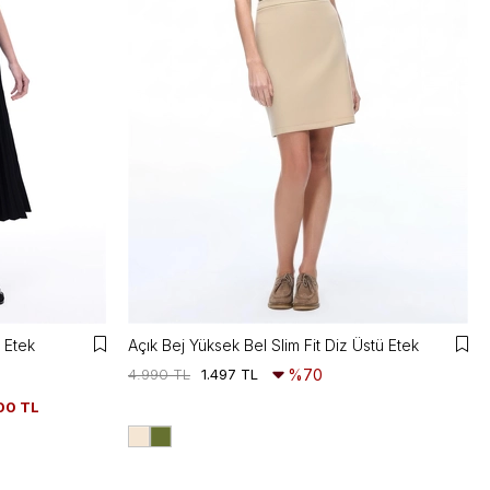
 Etek
Açık Bej Yüksek Bel Slim Fit Diz Üstü Etek
4.990 TL
1.497 TL
%70
00 TL