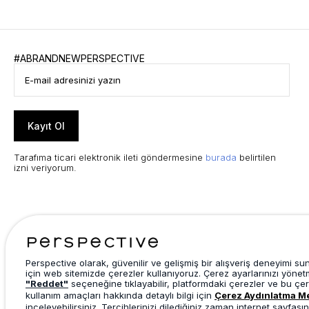
#ABRANDNEWPERSPECTIVE
Kayıt Ol
Tarafıma ticari elektronik ileti göndermesine
burada
belirtilen
izni veriyorum.
Perspective olarak, güvenilir ve gelişmiş bir alışveriş deneyimi s
için web sitemizde çerezler kullanıyoruz. Çerez ayarlarınızı yönet
"Reddet"
seçeneğine tıklayabilir, platformdaki çerezler ve bu çer
kullanım amaçları hakkında detaylı bilgi için
Çerez Aydınlatma M
inceleyebilirsiniz. Tercihlerinizi dilediğiniz zaman internet sayfasın