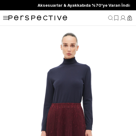
Aksesuarlar & Ayakkabıda %70'ye Varan İndirim
0