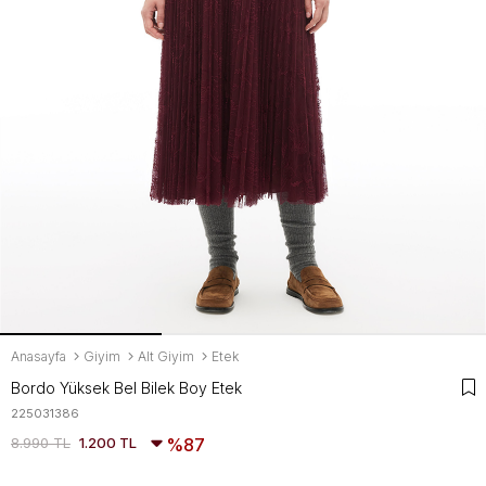
Anasayfa
Giyim
Alt Giyim
Etek
Bordo Yüksek Bel Bilek Boy Etek
225031386
8.990 TL
1.200 TL
87