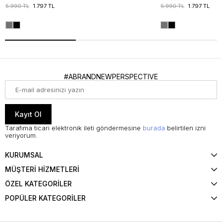
5.990 TL
1.797 TL
5.990 TL
1.797 TL
#ABRANDNEWPERSPECTIVE
Kayıt Ol
Tarafıma ticari elektronik ileti göndermesine
burada
belirtilen izni
veriyorum.
KURUMSAL
MÜŞTERİ HİZMETLERİ
ÖZEL KATEGORİLER
POPÜLER KATEGORİLER