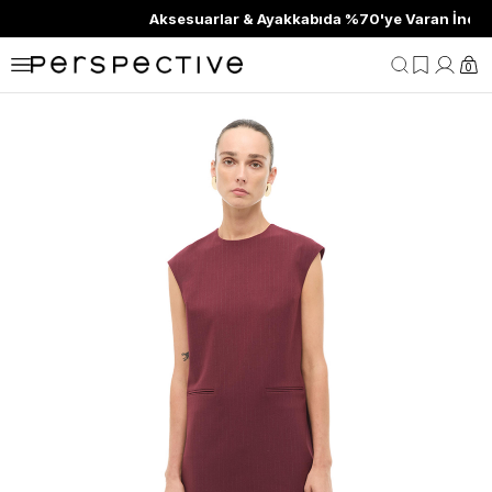
Aksesuarlar & Ayakkabıda %70'ye Varan İndirim
0