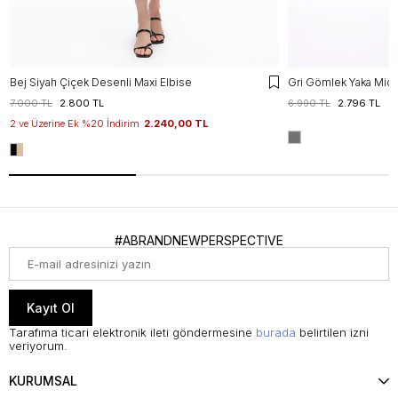
Bej Siyah Çiçek Desenli Maxi Elbise
Gri Gömlek Yaka Midi
7.000 TL
2.800 TL
6.990 TL
2.796 TL
2 ve Üzerine Ek %20 İndirim
2.240,00 TL
#ABRANDNEWPERSPECTIVE
Kayıt Ol
Tarafıma ticari elektronik ileti göndermesine
burada
belirtilen izni
veriyorum.
KURUMSAL