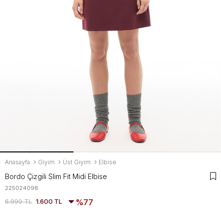
Anasayfa
Giyim
Üst Giyim
Elbise
Bordo Çizgili Slim Fit Midi Elbise
225024098
6.990 TL
1.600 TL
77