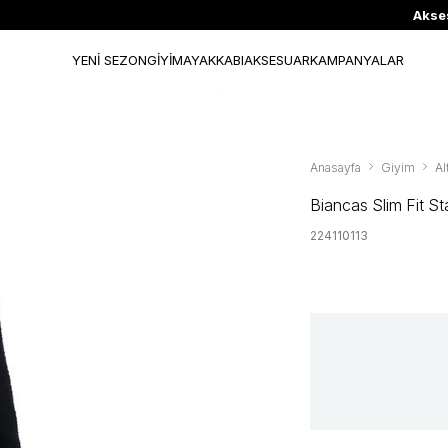
Aksesuarlar & Ayakkabıda %70'ye Varan İndirim
YENİ SEZON
GİYİM
AYAKKABI
AKSESUAR
KAMPANYALAR
Anasayfa
Giyim
Al
Biancas Slim Fit S
224110113