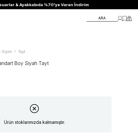
ARA
0
t Giyim
Tayt
tandart Boy Siyah Tayt
Ürün stoklarımızda kalmamıştır.