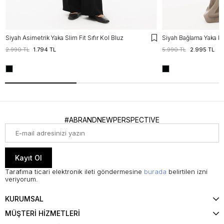
Siyah Asimetrik Yaka Slim Fit Sıfır Kol Bluz
Siyah Bağlama Yaka Pu
2.990 TL
1.794 TL
5.990 TL
2.995 TL
#ABRANDNEWPERSPECTIVE
Kayıt Ol
Tarafıma ticari elektronik ileti göndermesine
burada
belirtilen izni
veriyorum.
KURUMSAL
MÜŞTERİ HİZMETLERİ