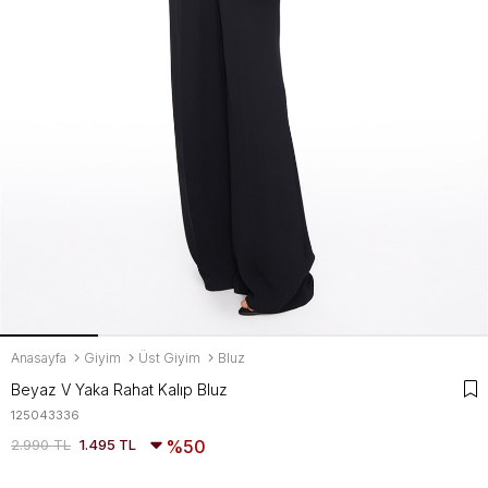
Anasayfa
Giyim
Üst Giyim
Bluz
Beyaz V Yaka Rahat Kalıp Bluz
125043336
2.990 TL
1.495 TL
50