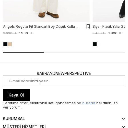
Angels Regular Fit Standart Boy Düşük Kollu Gömlek Yaka Siyah Mont
Siyah Klasik Yaka Gö
9.990 TL
1.900 TL
5.490 TL
1.900 TL
#ABRANDNEWPERSPECTIVE
Kayıt Ol
Tarafıma ticari elektronik ileti göndermesine
burada
belirtilen izni
veriyorum.
KURUMSAL
MÜŞTERİ HİZMETLERİ