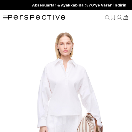
Aksesuarlar & Ayakkabıda %70'ye Varan İndirim
0