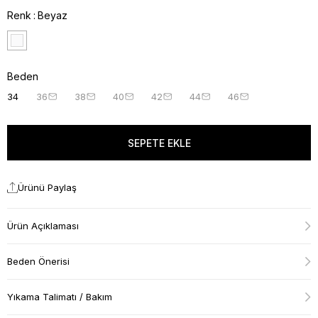
Renk
Beyaz
Beden
34
36
38
40
42
44
46
Ürünü Paylaş
Ürün Açıklaması
Beden Önerisi
Yıkama Talimatı / Bakım