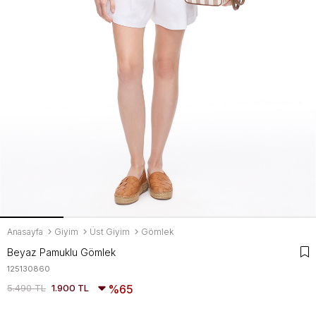
Anasayfa
Giyim
Üst Giyim
Gömlek
Beyaz Pamuklu Gömlek
125130860
5.490 TL
1.900 TL
65