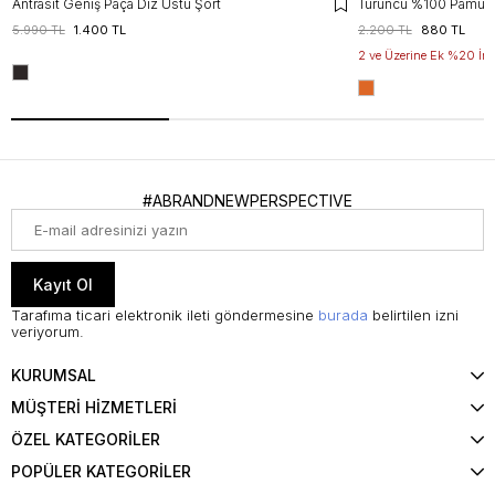
Antrasit Geniş Paça Diz Üstü Şort
5.990 TL
1.400 TL
2.200 TL
880 TL
2 ve Üzerine Ek %20 İnd
#ABRANDNEWPERSPECTIVE
Kayıt Ol
Tarafıma ticari elektronik ileti göndermesine
burada
belirtilen izni
veriyorum.
KURUMSAL
MÜŞTERİ HİZMETLERİ
ÖZEL KATEGORİLER
POPÜLER KATEGORİLER