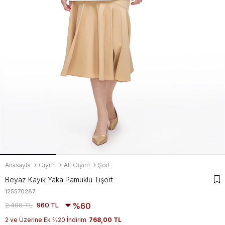
Anasayfa
Giyim
Alt Giyim
Şort
Beyaz Kayık Yaka Pamuklu Tişört
125570287
2.400 TL
960 TL
60
2 ve Üzerine Ek %20 İndirim
768,00 TL