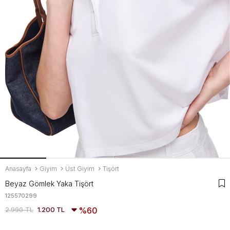
Anasayfa
Giyim
Üst Giyim
Tişört
Beyaz Gömlek Yaka Tişört
125570299
2.990 TL
1.200 TL
60