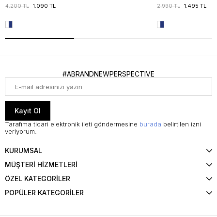
4.200 TL
1.090 TL
2.990 TL
1.495 TL
#ABRANDNEWPERSPECTIVE
Kayıt Ol
Tarafıma ticari elektronik ileti göndermesine
burada
belirtilen izni
veriyorum.
KURUMSAL
MÜŞTERİ HİZMETLERİ
ÖZEL KATEGORİLER
POPÜLER KATEGORİLER