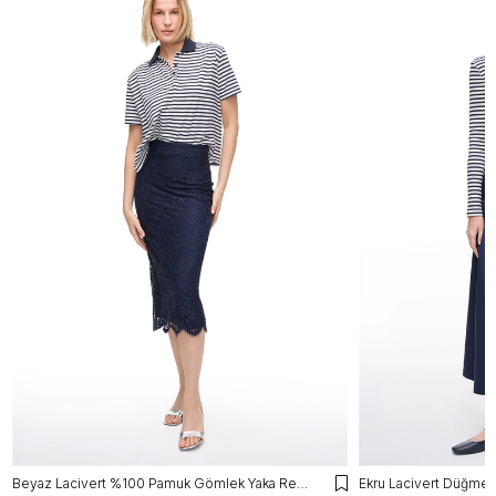
Beyaz Lacivert %100 Pamuk Gömlek Yaka Regular Fit Tişört