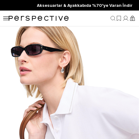
Aksesuarlar & Ayakkabıda %70'ye Varan İndirim
0