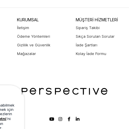
KURUMSAL
MÜŞTERİ HİZMETLERİ
İletişim
Sipariş Takibi
Ödeme Yöntemleri
Sıkça Sorulan Sorular
Gizlilik ve Güvenlik
İade Şartları
Mağazalar
Kolay İade Formu
unabilmek
mek için
ezlerin
etni
'ni
ın
z.