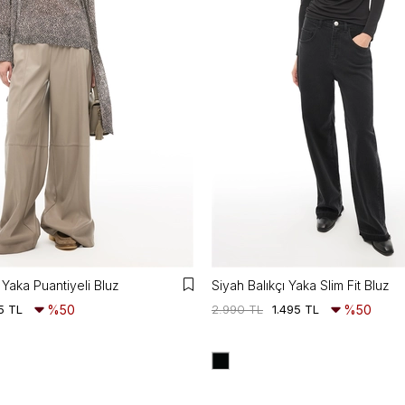
Yaka Puantiyeli Bluz
Siyah Balıkçı Yaka Slim Fit Bluz
5 TL
%50
2.990 TL
1.495 TL
%50