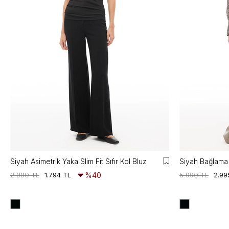
Siyah Asimetrik Yaka Slim Fit Sıfır Kol Bluz
Siyah Bağlama 
2.990 TL
1.794 TL
%40
5.990 TL
2.99