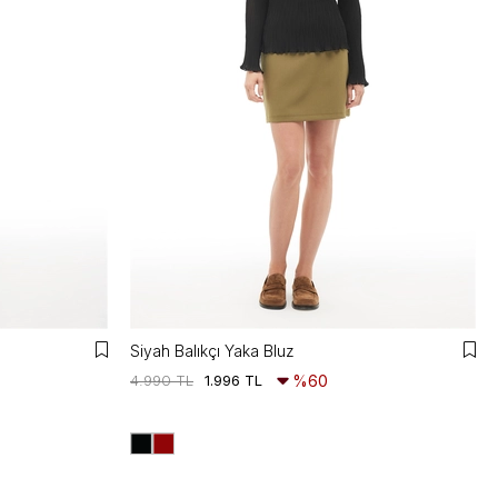
Siyah Balıkçı Yaka Bluz
4.990 TL
1.996 TL
%60