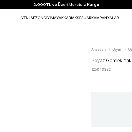
2.000TL ve Üzeri Ücretsiz Kargo
YENİ SEZON
GİYİM
AYAKKABI
AKSESUAR
KAMPANYALAR
Anasayfa
Giyim
Üs
Beyaz Gömlek Yak
125043332