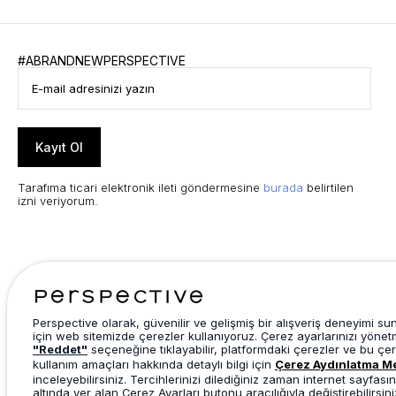
#ABRANDNEWPERSPECTIVE
Kayıt Ol
Tarafıma ticari elektronik ileti göndermesine
burada
belirtilen
izni veriyorum.
Perspective olarak, güvenilir ve gelişmiş bir alışveriş deneyimi s
için web sitemizde çerezler kullanıyoruz. Çerez ayarlarınızı yönet
"Reddet"
seçeneğine tıklayabilir, platformdaki çerezler ve bu çer
kullanım amaçları hakkında detaylı bilgi için
Çerez Aydınlatma M
inceleyebilirsiniz. Tercihlerinizi dilediğiniz zaman internet sayfasın
altında yer alan Çerez Ayarları butonu aracılığıyla değiştirebilirsini