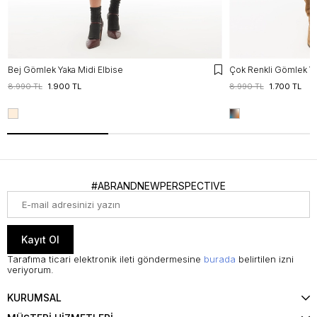
Bej Gömlek Yaka Midi Elbise
Çok Renkli Gömlek Ya
8.990 TL
1.900 TL
8.990 TL
1.700 TL
#ABRANDNEWPERSPECTIVE
Kayıt Ol
Tarafıma ticari elektronik ileti göndermesine
burada
belirtilen izni
veriyorum.
KURUMSAL