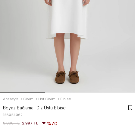
Anasayfa
Giyim
Üst Giyim
Elbise
Beyaz Bağlamalı Diz Üstü Elbise
126024062
9.990 TL
2.997 TL
70