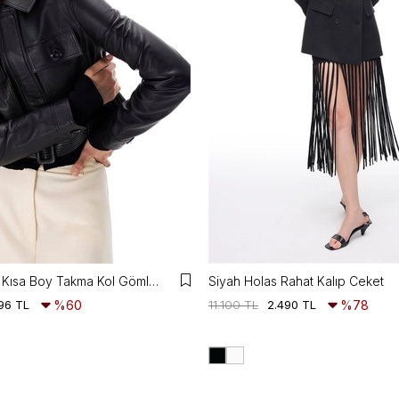
Aurens Slim Fit Kısa Boy Takma Kol Gömlek Yaka Siyah Ceket
Siyah Holas Rahat Kalıp Ceket
96 TL
%60
11.100 TL
2.490 TL
%78