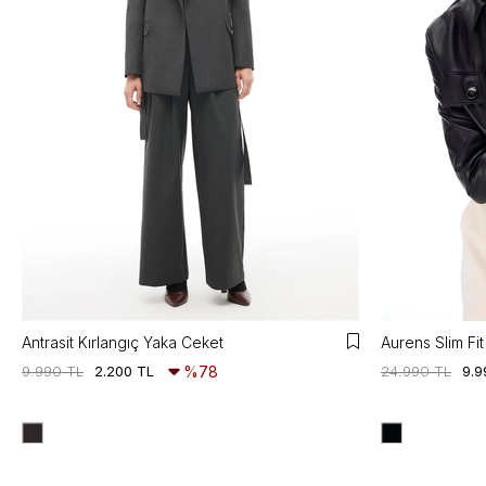
Antrasit Kırlangıç Yaka Ceket
9.990 TL
2.200 TL
%78
24.990 TL
9.9