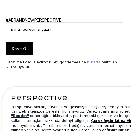
#ABRANDNEWPERSPECTIVE
Kayıt Ol
Tarafıma ticari elektronik ileti göndermesine
burada
belirtilen
izni veriyorum.
Perspective olarak, güvenilir ve gelişmiş bir alışveriş deneyimi s
için web sitemizde çerezler kullanıyoruz. Çerez ayarlarınızı yönet
"Reddet"
seçeneğine tıklayabilir, platformdaki çerezler ve bu çer
kullanım amaçları hakkında detaylı bilgi için
Çerez Aydınlatma M
inceleyebilirsiniz. Tercihlerinizi dilediğiniz zaman internet sayfasın
altında yer alan Çerez Ayarları butonu aracılığıyla değiştirebilirsini