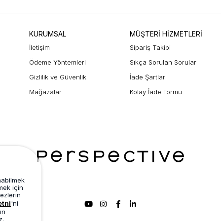
KURUMSAL
MÜŞTERİ HİZMETLERİ
İletişim
Sipariş Takibi
Ödeme Yöntemleri
Sıkça Sorulan Sorular
Gizlilik ve Güvenlik
İade Şartları
Mağazalar
Kolay İade Formu
unabilmek
mek için
ezlerin
etni
'ni
ın
z.