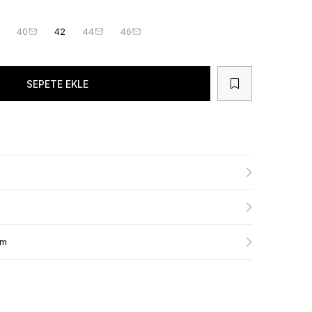
40
42
44
46
ım