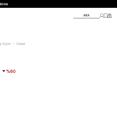
ARA
0
ş Giyim
Ceket
60