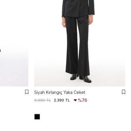
Siyah Kırlangıç Yaka Ceket
9.990 TL
2.390 TL
%76