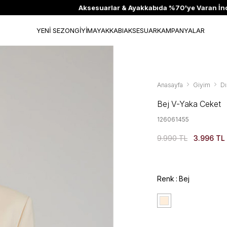
Aksesuarlar & Ayakkabıda %70'ye Varan İndirim
YENİ SEZON
GİYİM
AYAKKABI
AKSESUAR
KAMPANYALAR
Anasayfa
Giyim
Dı
Bej V-Yaka Ceket
126061455
9.990 TL
3.996 TL
Renk
Bej