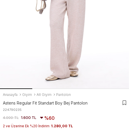
Anasayfa
Giyim
Alt Giyim
Pantolon
Astens Regular Fit Standart Boy Bej Pantolon
224790235
4.000 TL
1.600 TL
60
2 ve Üzerine Ek %20 İndirim
1.280,00 TL