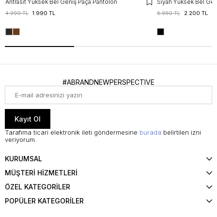
Antrasit Yüksek Bel Geniş Paça Pantolon
Siyah Yüksek Bel Gen
4.990 TL
1.990 TL
6.990 TL
2.200 TL
#ABRANDNEWPERSPECTIVE
Kayıt Ol
Tarafıma ticari elektronik ileti göndermesine
burada
belirtilen izni
veriyorum.
KURUMSAL
MÜŞTERİ HİZMETLERİ
ÖZEL KATEGORİLER
POPÜLER KATEGORİLER