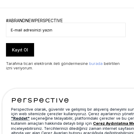
#ABRANDNEWPERSPECTIVE
Kayıt Ol
Tarafıma ticari elektronik ileti göndermesine
burada
belirtilen
izni veriyorum.
Perspective olarak, güvenilir ve gelişmiş bir alışveriş deneyimi s
için web sitemizde çerezler kullanıyoruz. Çerez ayarlarınızı yönet
"Reddet"
seçeneğine tıklayabilir, platformdaki çerezler ve bu çer
kullanım amaçları hakkında detaylı bilgi için
Çerez Aydınlatma M
inceleyebilirsiniz. Tercihlerinizi dilediğiniz zaman internet sayfasın
altında yer alan Çerez Ayarları butonu aracılığıyla değiştirebilirsini