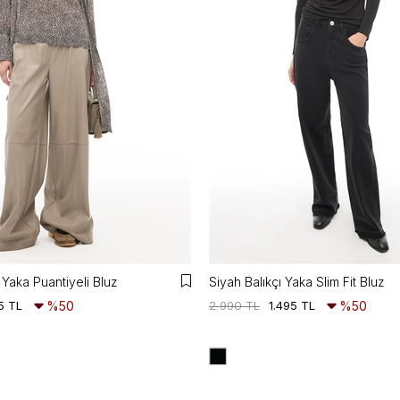
Yaka Puantiyeli Bluz
Siyah Balıkçı Yaka Slim Fit Bluz
5 TL
%50
2.990 TL
1.495 TL
%50