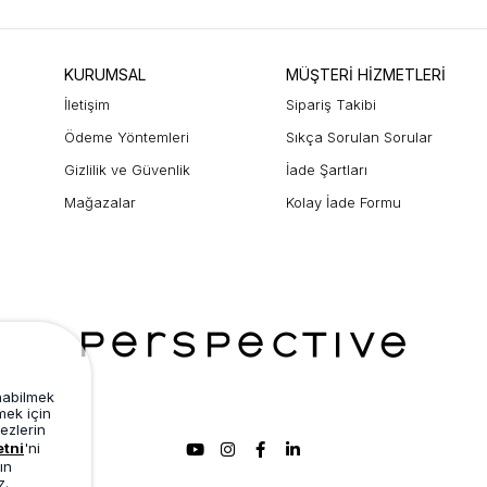
KURUMSAL
MÜŞTERİ HİZMETLERİ
İletişim
Sipariş Takibi
Ödeme Yöntemleri
Sıkça Sorulan Sorular
Gizlilik ve Güvenlik
İade Şartları
Mağazalar
Kolay İade Formu
unabilmek
mek için
ezlerin
etni
'ni
ın
z.