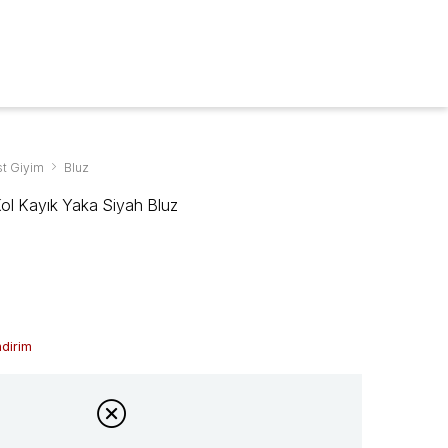
ARA
0
t Giyim
Bluz
r Kol Kayık Yaka Siyah Bluz
ndirim