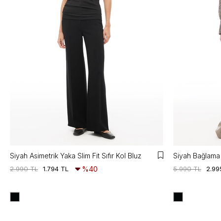
Siyah Asimetrik Yaka Slim Fit Sıfır Kol Bluz
Siyah Bağlama 
2.990 TL
1.794 TL
%40
5.990 TL
2.99