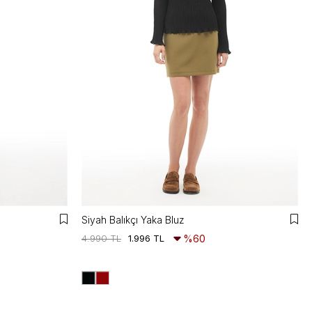
Siyah Balıkçı Yaka Bluz
4.990 TL
1.996 TL
%60