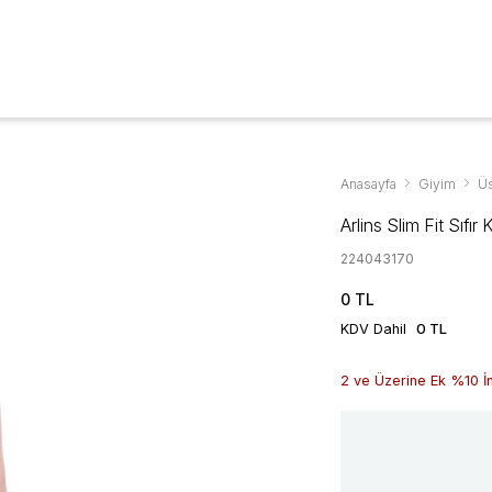
Aksesuarlar & Ayakkabıda %70'ye Varan İndirim
YENİ SEZON
GİYİM
AYAKKABI
AKSESUAR
KAMPANYALAR
Anasayfa
Giyim
Üs
Arlins Slim Fit Sıfı
224043170
0 TL
0 TL
KDV Dahil
2 ve Üzerine Ek %10 İ