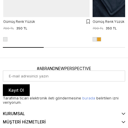
Gümüş Renk Yüzük
Gümüş Renk Yüzük
700 TL
350 TL
700 TL
350 TL
#ABRANDNEWPERSPECTIVE
Kayıt Ol
Tarafıma ticari elektronik ileti göndermesine
burada
belirtilen izni
veriyorum.
KURUMSAL
MÜŞTERİ HİZMETLERİ