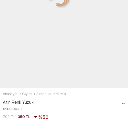
Anasayfa
Giyim
Aksesuar
Yüzük
Altın Renk Yüzük
124340040
700 TL
350 TL
50