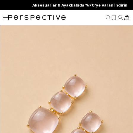
Aksesuarlar & Ayakkabıda %70'ye Varan İndirim
0