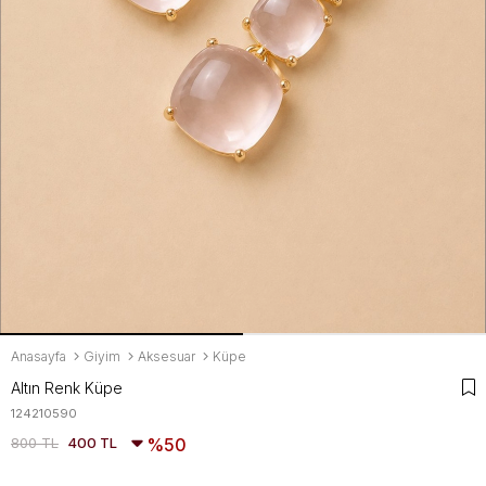
Anasayfa
Giyim
Aksesuar
Küpe
Altın Renk Küpe
124210590
800 TL
400 TL
50