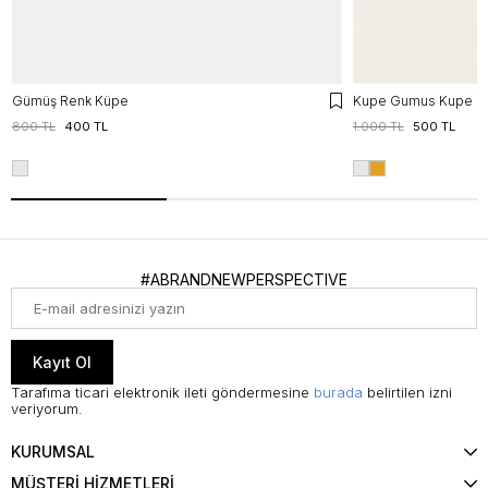
Gümüş Renk Küpe
Kupe Gumus Kupe
800 TL
400 TL
1.000 TL
500 TL
#ABRANDNEWPERSPECTIVE
Kayıt Ol
Tarafıma ticari elektronik ileti göndermesine
burada
belirtilen izni
veriyorum.
KURUMSAL
MÜŞTERİ HİZMETLERİ