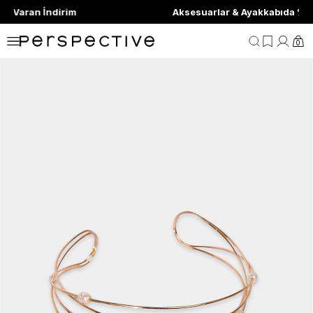
Aksesuarlar & Ayakkabıda %70'ye Varan İndiri
0