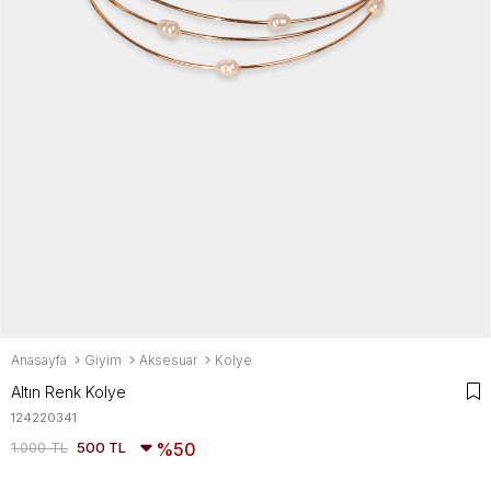
Anasayfa
Giyim
Aksesuar
Kolye
Altın Renk Kolye
124220341
1.000 TL
500 TL
50