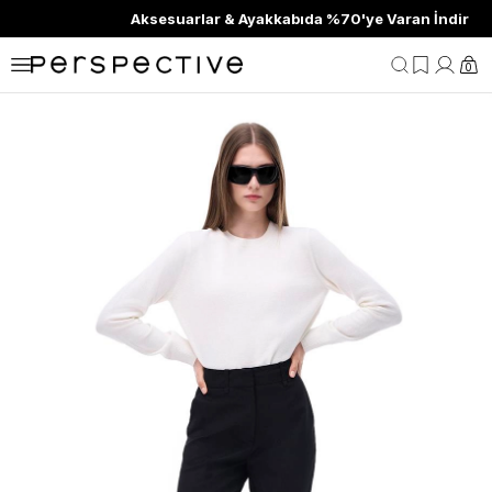
Aksesuarlar & Ayakkabıda %70'ye Varan İndirim
0