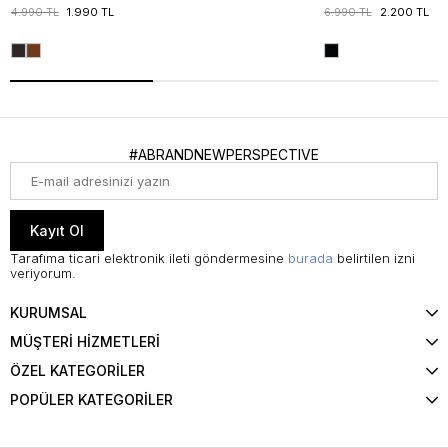
4.990 TL
1.990 TL
6.990 TL
2.200 TL
#ABRANDNEWPERSPECTIVE
Kayıt Ol
Tarafıma ticari elektronik ileti göndermesine
burada
belirtilen izni
veriyorum.
KURUMSAL
MÜŞTERİ HİZMETLERİ
ÖZEL KATEGORİLER
POPÜLER KATEGORİLER