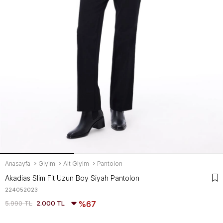
Anasayfa
Giyim
Alt Giyim
Pantolon
Akadias Slim Fit Uzun Boy Siyah Pantolon
224052023
5.990 TL
2.000 TL
67