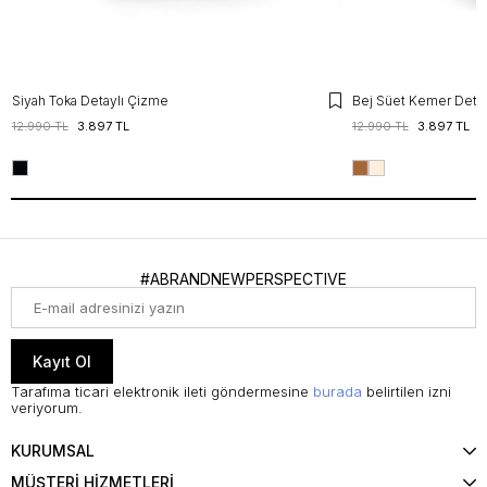
Siyah Toka Detaylı Çizme
Bej Süet Kemer Detay
12.990 TL
3.897 TL
12.990 TL
3.897 TL
#ABRANDNEWPERSPECTIVE
Kayıt Ol
Tarafıma ticari elektronik ileti göndermesine
burada
belirtilen izni
veriyorum.
KURUMSAL
MÜŞTERİ HİZMETLERİ