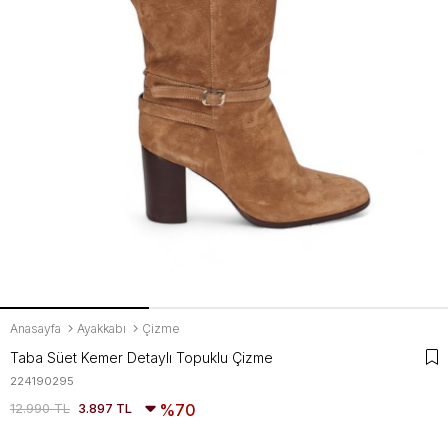
Anasayfa
Ayakkabı
Çizme
Taba Süet Kemer Detaylı Topuklu Çizme
224190295
12.990 TL
3.897 TL
70