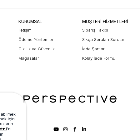
KURUMSAL
MÜŞTERİ HİZMETLERİ
İletişim
Sipariş Takibi
Ödeme Yöntemleri
Sıkça Sorulan Sorular
Gizlilik ve Güvenlik
İade Şartları
Mağazalar
Kolay İade Formu
unabilmek
mek için
ezlerin
etni
'ni
ın
z.