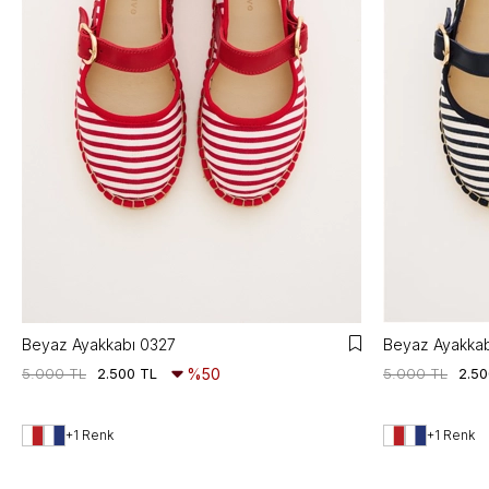
Beyaz Ayakkabı 0327
Beyaz Ayakkab
5.000 TL
2.500 TL
%50
5.000 TL
2.50
+1 Renk
+1 Renk