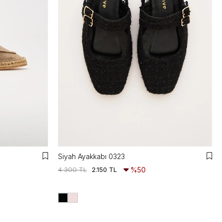
Siyah Ayakkabı 0323
4.300 TL
2.150 TL
%50