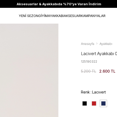
Aksesuarlar & Ayakkabıda %70'ye Varan İndirim
YENİ SEZON
GİYİM
AYAKKABI
AKSESUAR
KAMPANYALAR
Anasayfa
Ayakkabı
Lacivert Ayakkabı 
125190322
5.200 TL
2.600 TL
Renk
Lacıvert