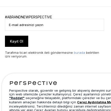
#ABRANDNEWPERSPECTIVE
Kayıt Ol
Tarafıma ticari elektronik ileti göndermesine
burada
belirtilen
izni veriyorum.
Perspective olarak, güvenilir ve gelişmiş bir alışveriş deneyimi s
için web sitemizde çerezler kullanıyoruz. Çerez ayarlarınızı yönet
"Reddet"
seçeneğine tıklayabilir, platformdaki çerezler ve bu çer
kullanım amaçları hakkında detaylı bilgi için
Çerez Aydınlatma M
inceleyebilirsiniz. Tercihlerinizi dilediğiniz zaman internet sayfasın
altında yer alan Çerez Ayarları butonu aracılığıyla değiştirebilirsini