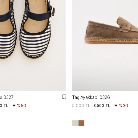
ı 0327
Taş Ayakkabı 0326
0 TL
%50
5.000 TL
3.500 TL
%30