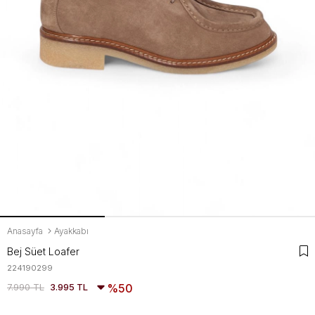
Anasayfa
Ayakkabı
Bej Süet Loafer
224190299
7.990 TL
3.995 TL
50