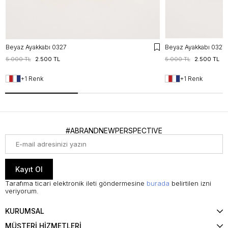
Beyaz Ayakkabı 0327
Beyaz Ayakkabı 0327
5.000 TL
2.500 TL
5.000 TL
2.500 TL
+1 Renk
+1 Renk
#ABRANDNEWPERSPECTIVE
Kayıt Ol
Tarafıma ticari elektronik ileti göndermesine
burada
belirtilen izni
veriyorum.
KURUMSAL
MÜŞTERİ HİZMETLERİ