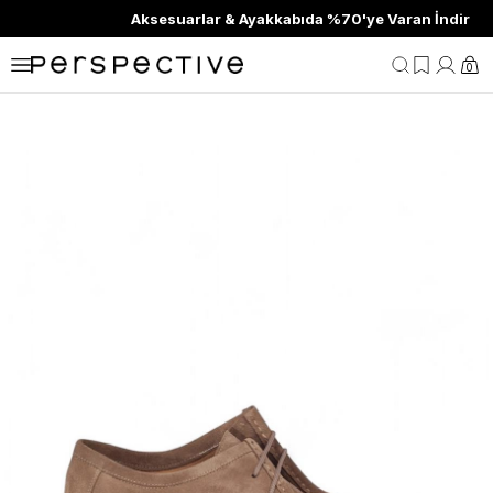
Aksesuarlar & Ayakkabıda %70'ye Varan İndirim
0