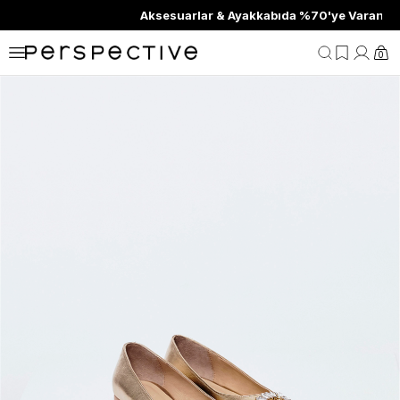
Aksesuarlar & Ayakkabıda %70'ye Varan İndirim
0