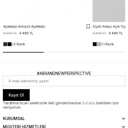
Ayakkabi Antrasit Ayakkabı
Siyah Arkası Açık Top
6.990 TL
3.495 TL
6.990 TL
3.495 TL
+2 Renk
+1 Renk
#ABRANDNEWPERSPECTIVE
Kayıt Ol
Tarafıma ticari elektronik ileti göndermesine
burada
belirtilen izni
veriyorum.
KURUMSAL
MÜŞTERİ HİZMETLERİ