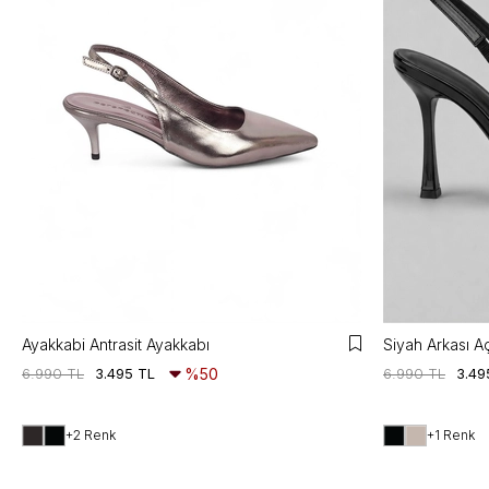
Ayakkabi Antrasit Ayakkabı
Siyah Arkası A
6.990 TL
3.495 TL
%50
6.990 TL
3.49
+2 Renk
+1 Renk