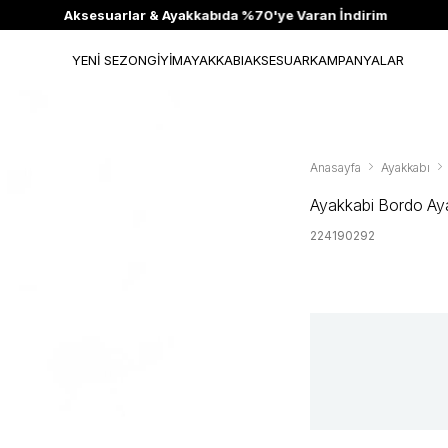
Aksesuarlar & Ayakkabıda %70'ye Varan İndirim
YENİ SEZON
GİYİM
AYAKKABI
AKSESUAR
KAMPANYALAR
Anasayfa
Ayakkabı
Ayakkabi Bordo Ay
224190292