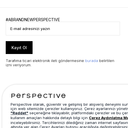
#ABRANDNEWPERSPECTIVE
Kayıt Ol
Tarafıma ticari elektronik ileti göndermesine
burada
belirtilen
izni veriyorum.
Perspective olarak, güvenilir ve gelişmiş bir alışveriş deneyimi s
için web sitemizde çerezler kullanıyoruz. Çerez ayarlarınızı yönet
"Reddet"
seçeneğine tıklayabilir, platformdaki çerezler ve bu çer
kullanım amaçları hakkında detaylı bilgi için
Çerez Aydınlatma M
inceleyebilirsiniz. Tercihlerinizi dilediğiniz zaman internet sayfasın
altında yer alan Çerez Ayarları butonu aracılığıyla değiştirebilirsini