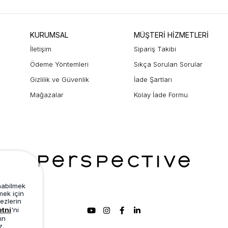
KURUMSAL
MÜŞTERİ HİZMETLERİ
İletişim
Sipariş Takibi
Ödeme Yöntemleri
Sıkça Sorulan Sorular
Gizlilik ve Güvenlik
İade Şartları
Mağazalar
Kolay İade Formu
unabilmek
mek için
ezlerin
etni
'ni
ın
z.