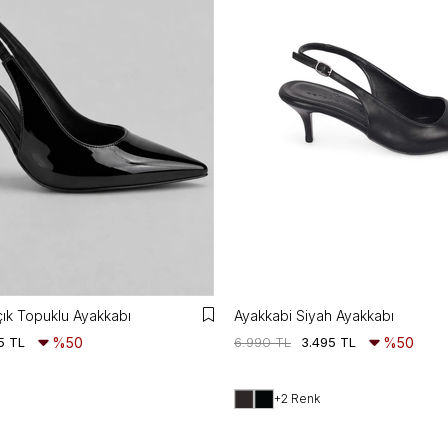
çık Topuklu Ayakkabı
Ayakkabi Siyah Ayakkabı
5 TL
%50
6.990 TL
3.495 TL
%50
+2 Renk