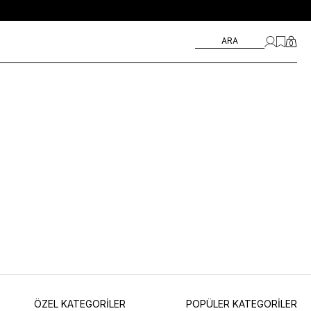
Aksesuarlar & Ayakkabıda %70'ye Varan İndirim
ARA
0
ÖZEL KATEGORİLER
POPÜLER KATEGORİLER