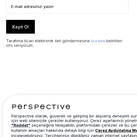
Kayıt Ol
Tarafıma ticari elektronik ileti göndermesine
burada
belirtilen
izni veriyorum.
Perspective olarak, güvenilir ve gelişmiş bir alışveriş deneyimi s
için web sitemizde çerezler kullanıyoruz. Çerez ayarlarınızı yönet
"Reddet"
seçeneğine tıklayabilir, platformdaki çerezler ve bu çer
kullanım amaçları hakkında detaylı bilgi için
Çerez Aydınlatma M
inceleyebilirsiniz. Tercihlerinizi dilediğiniz zaman internet sayfasın