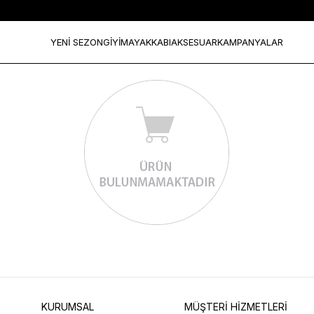
Aksesuarlar & Ayakkabıda %70
YENİ SEZON
GİYİM
AYAKKABI
AKSESUAR
KAMPANYALAR
KURUMSAL
MÜŞTERİ HİZMETLERİ