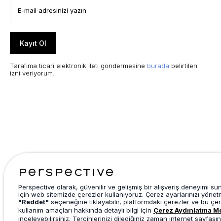
Kayıt Ol
Tarafıma ticari elektronik ileti göndermesine
burada
belirtilen
izni veriyorum.
Perspective olarak, güvenilir ve gelişmiş bir alışveriş deneyimi s
için web sitemizde çerezler kullanıyoruz. Çerez ayarlarınızı yönet
"Reddet"
seçeneğine tıklayabilir, platformdaki çerezler ve bu çer
kullanım amaçları hakkında detaylı bilgi için
Çerez Aydınlatma M
inceleyebilirsiniz. Tercihlerinizi dilediğiniz zaman internet sayfasın