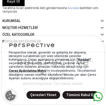
Kayıt Ol
Tarafıma ticari elektronik ileti göndermesine
burada
belirtilen izni
veriyorum.
KURUMSAL
MÜŞTERİ HİZMETLERİ
ÖZEL KATEGORİLER
POPÜLER KATEGORİLER
Perspective olarak, güvenilir ve gelişmiş bir alışveriş
deneyimi sunabilmek için web sitemizde çerezler
kullanıyoruz. Çerez ayarlarınızı yönetmek için
"Reddet"
seçeneğine tıklayabilir, platformdaki çerezler ve bu
çerezlerin kullanım amaçları hakkında detaylı bilgi için
Çerez Aydınlatma Metni
'ni inceleyebilirsiniz. Tercihlerinizi
dilediğiniz zaman internet sayfasının altında yer alan Çerez
Ayarları butonu aracılığıyla değiştirebilirsiniz.
©2025 Perspective. Tüm Hakları Saklıdır.
Çerezleri Yönet
Tümünü Kabul Et