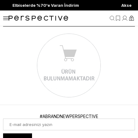
biselerde %70'e Varan İndirim
Aksesuarlar & A
0
#ABRANDNEWPERSPECTIVE